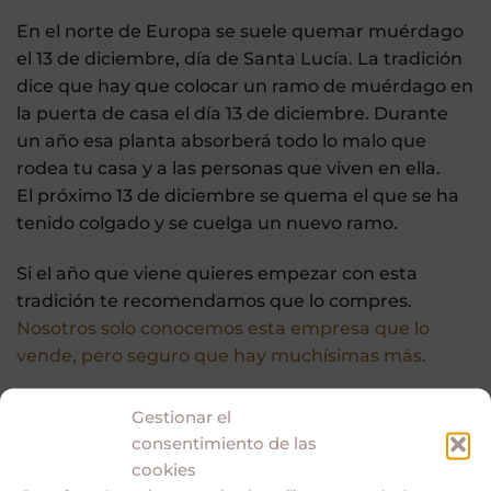
En el norte de Europa se suele quemar muérdago
el 13 de diciembre, día de Santa Lucía. La tradición
dice que hay que colocar un ramo de muérdago en
la puerta de casa el día 13 de diciembre. Durante
un año esa planta absorberá todo lo malo que
rodea tu casa y a las personas que viven en ella.
El próximo 13 de diciembre se quema el que se ha
tenido colgado y se cuelga un nuevo ramo.
Si el año que viene quieres empezar con esta
tradición te recomendamos que lo compres.
Nosotros solo conocemos esta empresa que lo
vende, pero seguro que hay muchísimas más.
Gestionar el
consentimiento de las
Además también se venden muchos productos
cookies
relacionados con el muérdago o realizados con sus