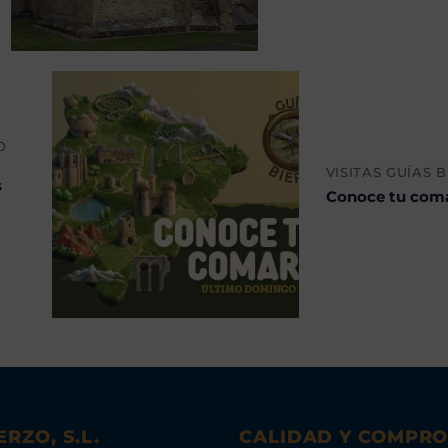
O
VISITAS GUÍAS 
s
Conoce tu com
ERZO, S.L.
CALIDAD Y COMPR