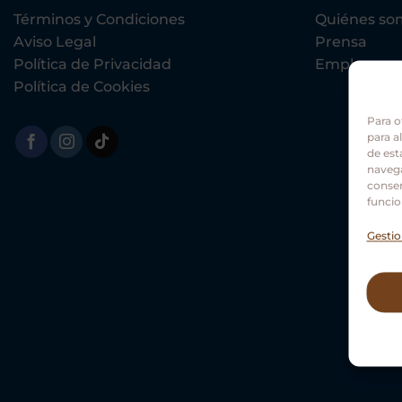
Términos y Condiciones
Quiénes so
Aviso Legal
Prensa
Política de Privacidad
Empleo
Política de Cookies
Para o
para a
de est
navega
consen
funcio
Gestio