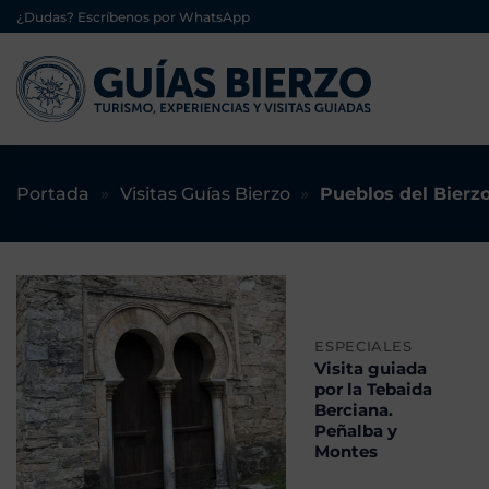
Saltar
¿Dudas? Escríbenos por WhatsApp
al
contenido
Portada
»
Visitas Guías Bierzo
»
Pueblos del Bierz
ESPECIALES
Visita guiada
por la Tebaida
Berciana.
Peñalba y
Montes