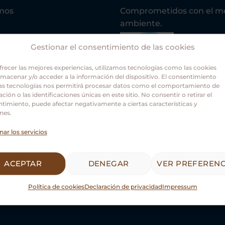
mos
Comprometidos con el m
ambiente.
Gestionar el consentimiento de las cookies
frecer las mejores experiencias, utilizamos tecnologías como las cookies
lmacenar y/o acceder a la información del dispositivo. El consentimiento
as tecnologías nos permitirá procesar datos como el comportamiento de
ción o las identificaciones únicas en este sitio. No consentir o retirar el
timiento, puede afectar negativamente a ciertas características y
nes.
Asociación Guías Oficiale
nar los servicios
Castilla y León.
ACEPTAR
DENEGAR
VER PREFERENC
Política de cookies
Declaración de privacidad
Impressum