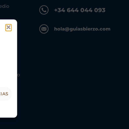
edio
+34 644 044 093
hola@guiasbierzo.com
s Turismo
IAS