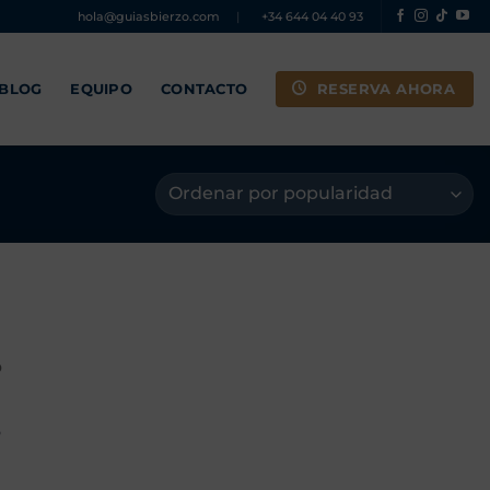
hola@guiasbierzo.com
|
+34 644 04 40 93
RESERVA AHORA
 BLOG
EQUIPO
CONTACTO
O
o