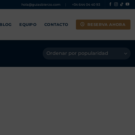
hola@guiasbierzo.com
|
+34 644 04 40 93
RESERVA AHORA
 BLOG
EQUIPO
CONTACTO