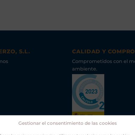
ERZO, S.L.
CALIDAD Y COMPR
mos
Comprometidos con el m
ambiente.
Gestionar el consentimiento de las cookies
Asociación Guías Oficiale