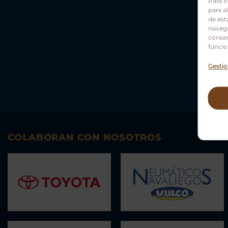
Para o
para a
de est
navega
consen
funcio
Gestio
COLABORAN CON NOSOTROS