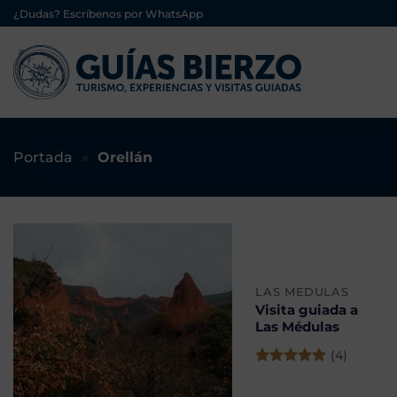
Saltar
¿Dudas? Escríbenos por WhatsApp
al
contenido
Portada
»
Orellán
LAS MEDULAS
Visita guiada a
Las Médulas
(4)
Valorado
con
5.00