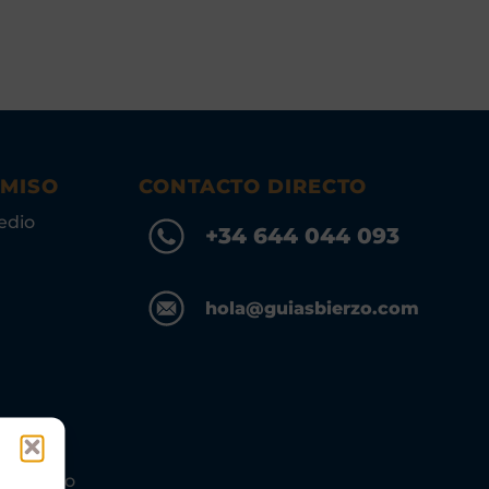
OMISO
CONTACTO DIRECTO
edio
+34 644 044 093
hola@guiasbierzo.com
s Turismo