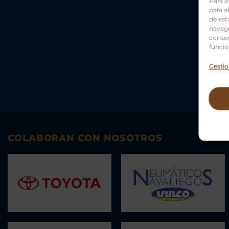
Para o
para a
de est
navega
consen
funcio
Gestio
COLABORAN CON NOSOTROS