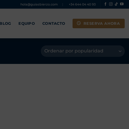
hola@guiasbierzo.com
|
+34 644 04 40 93
RESERVA AHORA
 BLOG
EQUIPO
CONTACTO