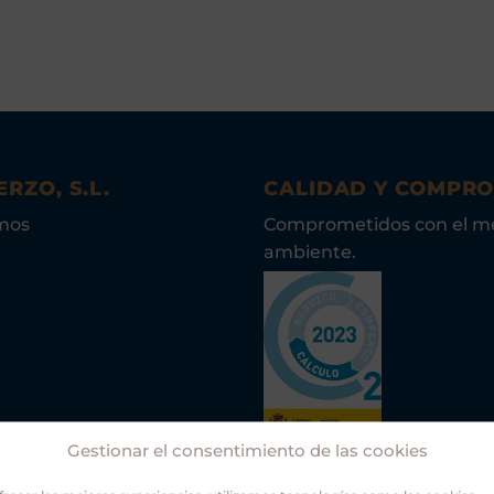
ERZO, S.L.
CALIDAD Y COMPR
mos
Comprometidos con el m
ambiente.
Gestionar el consentimiento de las cookies
Asociación Guías Oficiale