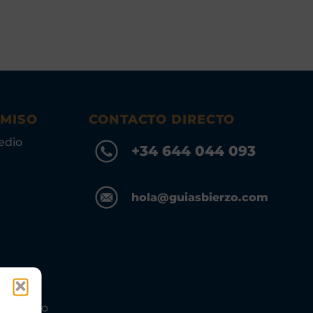
OMISO
CONTACTO DIRECTO
edio
+34 644 044 093
hola@guiasbierzo.com
s Turismo