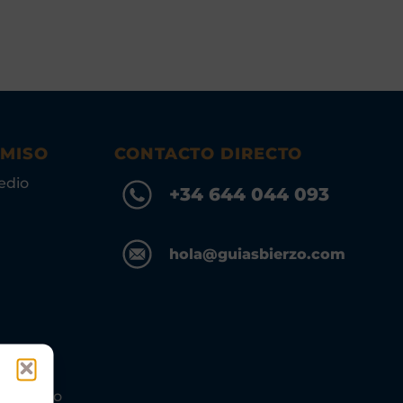
OMISO
CONTACTO DIRECTO
edio
+34 644 044 093
hola@guiasbierzo.com
s Turismo