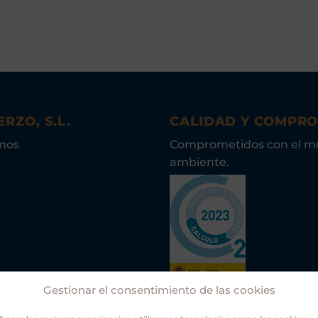
ERZO, S.L.
CALIDAD Y COMPR
mos
Comprometidos con el m
ambiente.
Gestionar el consentimiento de las cookies
Asociación Guías Oficiale