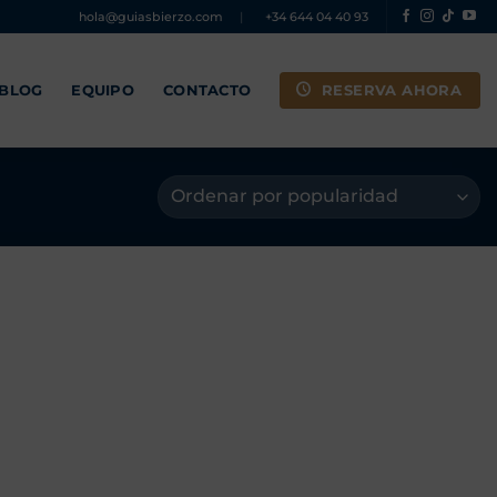
hola@guiasbierzo.com
|
+34 644 04 40 93
RESERVA AHORA
 BLOG
EQUIPO
CONTACTO