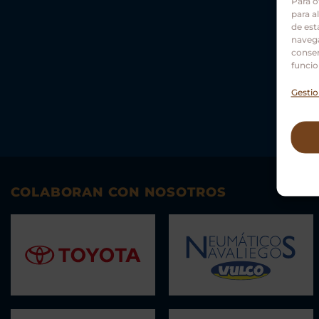
Para o
para a
de est
navega
consen
funcio
Gestio
COLABORAN CON NOSOTROS