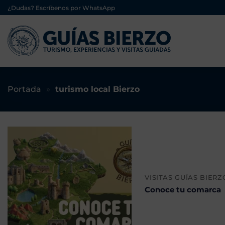
Saltar
¿Dudas? Escríbenos por WhatsApp
al
contenido
Portada
»
turismo local Bierzo
VISITAS GUÍAS BIERZ
Conoce tu comarca