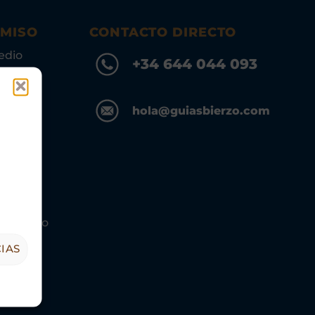
OMISO
CONTACTO DIRECTO
edio
+34 644 044 093
hola@guiasbierzo.com
s Turismo
IAS