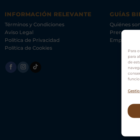
INFORMACIÓN RELEVANTE
GUÍAS BI
Términos y Condiciones
Quiénes so
Aviso Legal
Prensa
Política de Privacidad
Empleo
Política de Cookies
Para o
para a
de est
navega
consen
funcio
Gestio