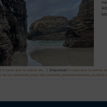
na
Ri
bl
en
5 cosas que no sabías de...
|
Etiquetado
5 cosas que no sabias d
a de las catedrales
,
praia das catedrais
,
praiadascatedrais
,
pueblos 