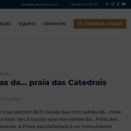
hola@guiasbierzo.com
|
+34 644 04 40 93
RESERVA AHORA
 BLOG
EQUIPO
CONTACTO
 DE...
as da… praia das Catedrais
LIA CORREA
 nosa sección de 5 cousas que non sabías de… Hoxe
ca falar das 5 cousas que non sabías da… Praia das
tedrais. A Praia das Catedrais é un monumento