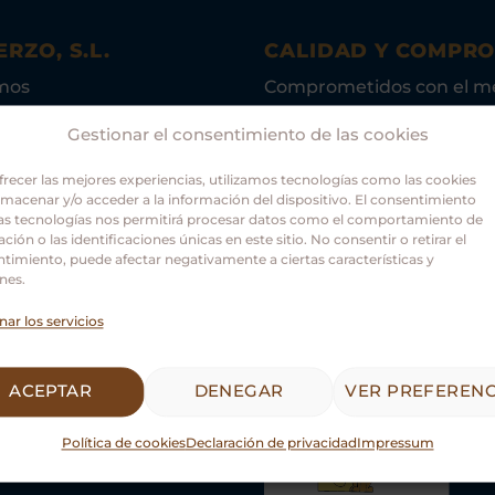
ERZO, S.L.
CALIDAD Y COMPR
mos
Comprometidos con el m
ambiente.
Gestionar el consentimiento de las cookies
frecer las mejores experiencias, utilizamos tecnologías como las cookies
lmacenar y/o acceder a la información del dispositivo. El consentimiento
as tecnologías nos permitirá procesar datos como el comportamiento de
ción o las identificaciones únicas en este sitio. No consentir o retirar el
timiento, puede afectar negativamente a ciertas características y
nes.
nar los servicios
Asociación Guías Oficiale
Castilla y León.
ACEPTAR
DENEGAR
VER PREFERENC
Política de cookies
Declaración de privacidad
Impressum