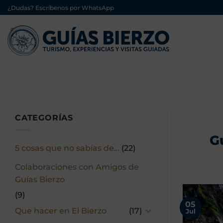
Saltar
¿Dudas? Escríbenos por WhatsApp
al
contenido
CATEGORÍAS
G
5 cosas que no sabías de…
(22)
Colaboraciones con Amigos de
Guías Bierzo
(9)
05
Que hacer en El Bierzo
(17)
Jul