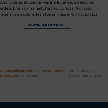
tural que se atopa na Mariña lucense, ao lado de
badeo. E ten unha historia moi curiosa. No noso
og sempre poderedes atopar máis información […]
CONTINUAR LEYENDO
→
e
,
costa gallega
,
mariña lucense
,
monumentos naturales de
de lugo
,
que ver en lugo
Deje un comentario