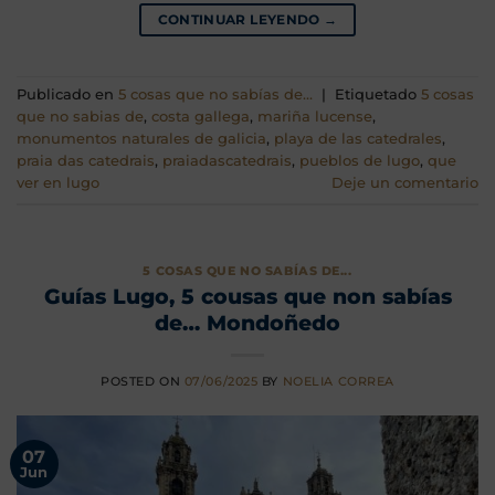
CONTINUAR LEYENDO
→
Publicado en
5 cosas que no sabías de...
|
Etiquetado
5 cosas
que no sabias de
,
costa gallega
,
mariña lucense
,
monumentos naturales de galicia
,
playa de las catedrales
,
praia das catedrais
,
praiadascatedrais
,
pueblos de lugo
,
que
ver en lugo
Deje un comentario
5 COSAS QUE NO SABÍAS DE...
Guías Lugo, 5 cousas que non sabías
de… Mondoñedo
POSTED ON
07/06/2025
BY
NOELIA CORREA
07
Jun