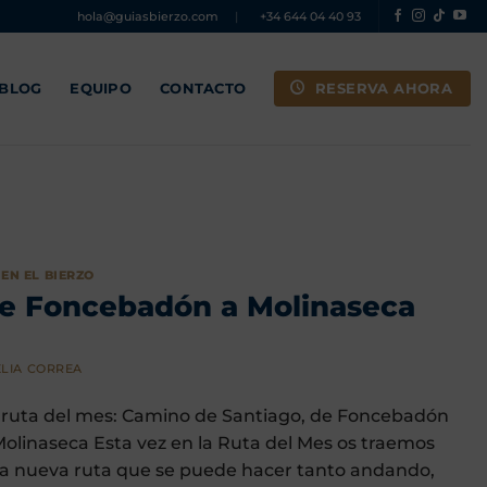
hola@guiasbierzo.com
|
+34 644 04 40 93
RESERVA AHORA
 BLOG
EQUIPO
CONTACTO
EN EL BIERZO
de Foncebadón a Molinaseca
LIA CORREA
 ruta del mes: Camino de Santiago, de Foncebadón
Molinaseca Esta vez en la Ruta del Mes os traemos
a nueva ruta que se puede hacer tanto andando,