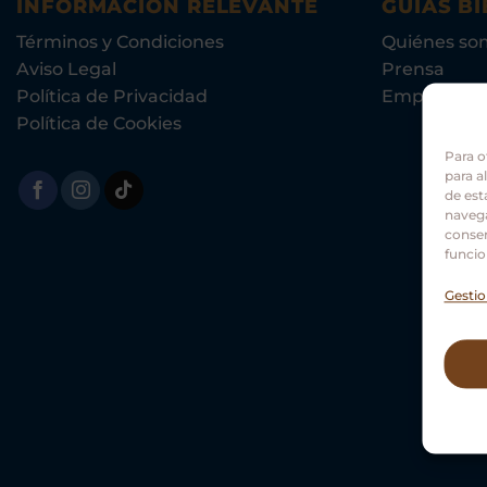
INFORMACIÓN RELEVANTE
GUÍAS BI
Términos y Condiciones
Quiénes so
Aviso Legal
Prensa
Política de Privacidad
Empleo
Política de Cookies
Para o
para a
de est
navega
consen
funcio
Gestio