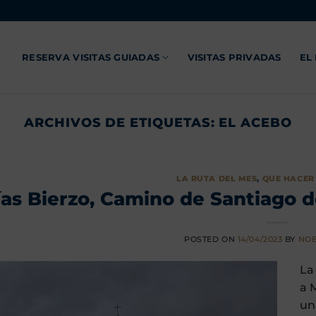
RESERVA VISITAS GUIADAS
VISITAS PRIVADAS
EL
ARCHIVOS DE ETIQUETAS:
EL ACEBO
LA RUTA DEL MES
,
QUE HACER 
as Bierzo, Camino de Santiago 
POSTED ON
14/04/2023
BY
NOE
La
a 
un