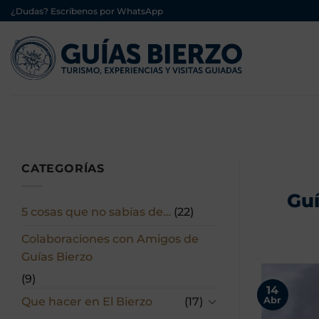
Saltar
¿Dudas? Escríbenos por WhatsApp
al
contenido
CATEGORÍAS
Guí
5 cosas que no sabías de…
(22)
Colaboraciones con Amigos de
Guías Bierzo
(9)
14
Que hacer en El Bierzo
(17)
Abr