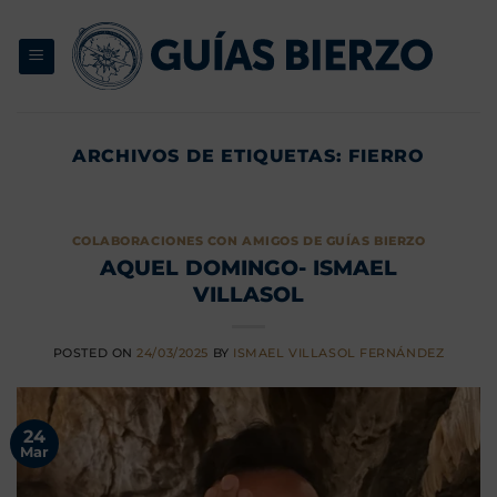
Saltar
al
contenido
ARCHIVOS DE ETIQUETAS:
FIERRO
COLABORACIONES CON AMIGOS DE GUÍAS BIERZO
AQUEL DOMINGO- ISMAEL
VILLASOL
POSTED ON
24/03/2025
BY
ISMAEL VILLASOL FERNÁNDEZ
24
Mar