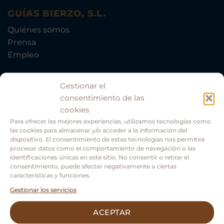
GUÍAS BIERZO, S.L.
Quiénes somos
Prensa
Empleo
Gestionar el
CALIDAD Y COMPROMISO
consentimiento de las
Comprometidos con el medio ambiente.
cookies
Para ofrecer las mejores experiencias, utilizamos tecnologías como
las cookies para almacenar y/o acceder a la información del
dispositivo. El consentimiento de estas tecnologías nos permitirá
procesar datos como el comportamiento de navegación o las
identificaciones únicas en este sitio. No consentir o retirar el
consentimiento, puede afectar negativamente a ciertas
características y funciones.
Gestionar los servicios
ACEPTAR