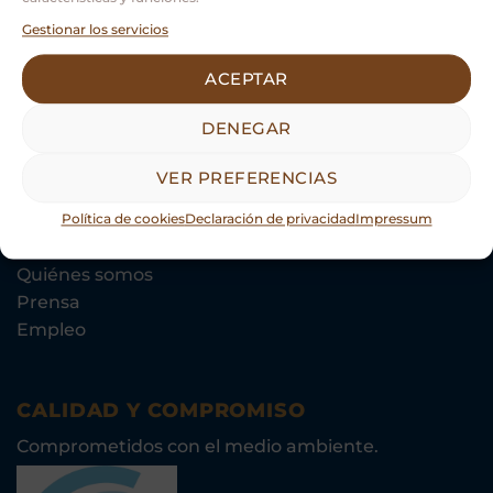
Términos y Condiciones
Gestionar los servicios
Aviso Legal
Política de Privacidad
ACEPTAR
Política de Cookies
DENEGAR
VER PREFERENCIAS
Política de cookies
Declaración de privacidad
Impressum
GUÍAS BIERZO, S.L.
Quiénes somos
Prensa
Empleo
CALIDAD Y COMPROMISO
Comprometidos con el medio ambiente.