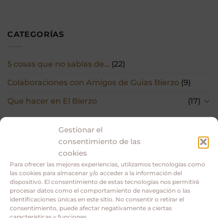
CATEGORÍAS
5 cosas que no sabías de…
(22)
Colaboraciones con Amigos de Guías Bierzo
(9)
Que hacer en El Bierzo
(17)
Gestionar el
consentimiento de las
cookies
Para ofrecer las mejores experiencias, utilizamos tecnologías como
las cookies para almacenar y/o acceder a la información del
dispositivo. El consentimiento de estas tecnologías nos permitirá
procesar datos como el comportamiento de navegación o las
identificaciones únicas en este sitio. No consentir o retirar el
INFORMACIÓN RELEVANTE
consentimiento, puede afectar negativamente a ciertas
características y funciones.