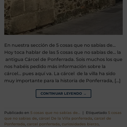
En nuestra sección de 5 cosas que no sabías de…
Hoy toca hablar de las 5 cosas que no sabías de… la
antigua Cárcel de Ponferrada. Sois muchos los que
nos habéis pedido más información sobre la
cárcel… pues aquí va. La cárcel de la villa ha sido
muy importante para la historia de Ponferrada, […]
CONTINUAR LEYENDO
→
Publicado en
5 cosas que no sabías de...
|
Etiquetado
5 cosas
que no sabias de
,
cárcel De la Villa ponferrada
,
carcel de
Ponferrada
,
carcel ponferrada
,
curiosidades bierzo
,