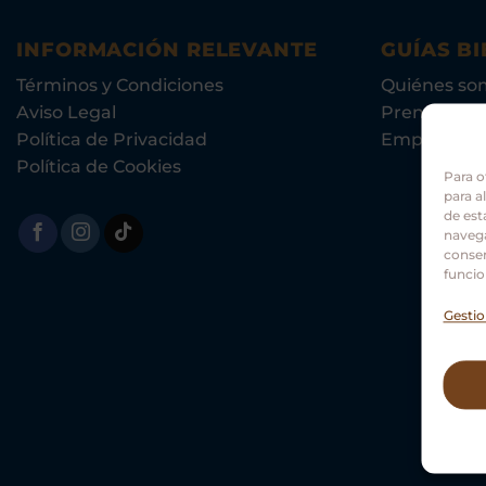
INFORMACIÓN RELEVANTE
GUÍAS BI
Términos y Condiciones
Quiénes so
Aviso Legal
Prensa
Política de Privacidad
Empleo
Política de Cookies
Para o
para a
de est
navega
consen
funcio
Gestio