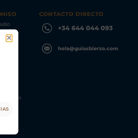
OMISO
CONTACTO DIRECTO
edio
+34 644 044 093
hola@guiasbierzo.com
s Turismo
IAS