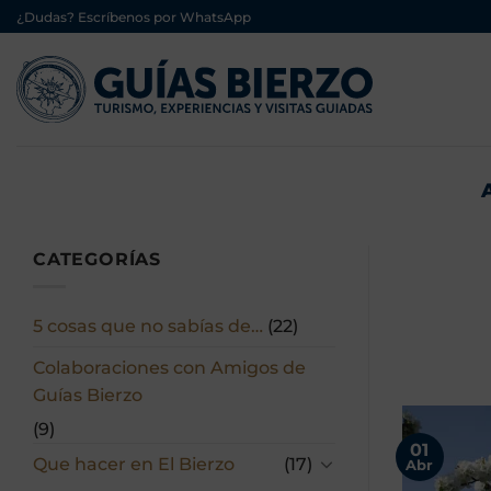
Saltar
¿Dudas? Escríbenos por WhatsApp
al
contenido
CATEGORÍAS
5 cosas que no sabías de…
(22)
Colaboraciones con Amigos de
Guías Bierzo
(9)
01
Que hacer en El Bierzo
(17)
Abr