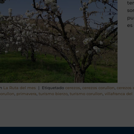
te
so
pu
es
en
La Ruta del mes
|
Etiquetado
cerezos
,
cerezos corullon
,
cerezos 
corullon
,
primavera
,
turismo bierzo
,
turismo corullon
,
villafranca del