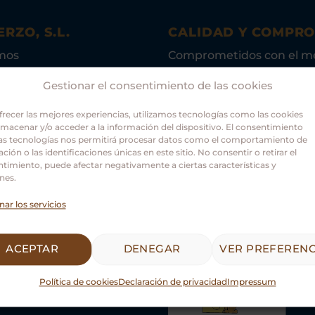
ERZO, S.L.
CALIDAD Y COMPR
mos
Comprometidos con el m
ambiente.
Gestionar el consentimiento de las cookies
frecer las mejores experiencias, utilizamos tecnologías como las cookies
lmacenar y/o acceder a la información del dispositivo. El consentimiento
as tecnologías nos permitirá procesar datos como el comportamiento de
ción o las identificaciones únicas en este sitio. No consentir o retirar el
timiento, puede afectar negativamente a ciertas características y
nes.
nar los servicios
Asociación Guías Oficiale
Castilla y León.
ACEPTAR
DENEGAR
VER PREFERENC
Política de cookies
Declaración de privacidad
Impressum