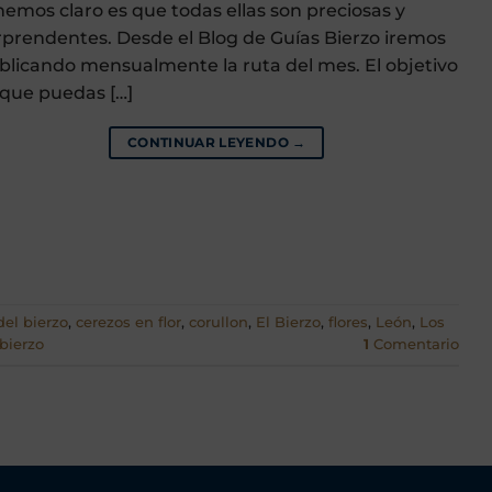
nemos claro es que todas ellas son preciosas y
rprendentes. Desde el Blog de Guías Bierzo iremos
blicando mensualmente la ruta del mes. El objetivo
 que puedas […]
CONTINUAR LEYENDO
→
del bierzo
,
cerezos en flor
,
corullon
,
El Bierzo
,
flores
,
León
,
Los
 bierzo
1
Comentario