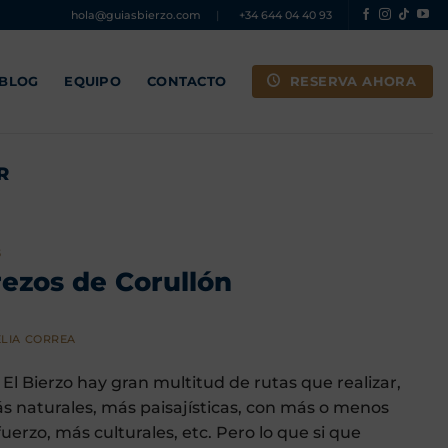
hola@guiasbierzo.com
|
+34 644 04 40 93
RESERVA AHORA
 BLOG
EQUIPO
CONTACTO
R
S
rezos de Corullón
LIA CORREA
 El Bierzo hay gran multitud de rutas que realizar,
s naturales, más paisajísticas, con más o menos
fuerzo, más culturales, etc. Pero lo que si que