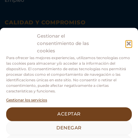
Empleo
CALIDAD Y COMPROMISO
Comprometidos con el medio ambiente.
Gestionar el
consentimiento de las
cookies
Para ofrecer las mejores experiencias, utilizamos tecnologías como
las cookies para almacenar y/o acceder a la información del
dispositivo. El consentimiento de estas tecnologías nos permitirá
procesar datos como el comportamiento de navegación o las
identificaciones únicas en este sitio. No consentir o retirar el
consentimiento, puede afectar negativamente a ciertas
características y funciones.
Gestionar los servicios
ACEPTAR
Asociación Guías Oficiales Turismo Castilla y León.
DENEGAR