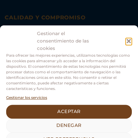
CALIDAD Y COMPROMISO
Comprometidos con el medio ambiente.
Gestionar el
consentimiento de las
cookies
Para ofrecer las mejores experiencias, utilizamos tecnologías como
las cookies para almacenar y/o acceder a la información del
dispositivo. El consentimiento de estas tecnologías nos permitirá
procesar datos como el comportamiento de navegación o las
identificaciones únicas en este sitio. No consentir o retirar el
consentimiento, puede afectar negativamente a ciertas
características y funciones.
Gestionar los servicios
Asociación Guías Oficiales Turismo Castilla y León.
ACEPTAR
DENEGAR