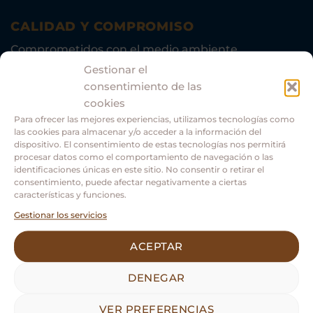
CALIDAD Y COMPROMISO
Comprometidos con el medio ambiente.
Gestionar el
consentimiento de las
cookies
Para ofrecer las mejores experiencias, utilizamos tecnologías como
las cookies para almacenar y/o acceder a la información del
dispositivo. El consentimiento de estas tecnologías nos permitirá
procesar datos como el comportamiento de navegación o las
identificaciones únicas en este sitio. No consentir o retirar el
consentimiento, puede afectar negativamente a ciertas
características y funciones.
Gestionar los servicios
Asociación Guías Oficiales Turismo Castilla y León.
ACEPTAR
DENEGAR
VER PREFERENCIAS