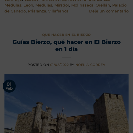
Médulas
,
León
,
Medulas
,
Mirador
,
Molinaseca
,
Orellán
,
Palacio
de Canedo
,
Priaranza
,
villafranca
Deje un comentario
QUE HACER EN EL BIERZO
Guías Bierzo, qué hacer en El Bierzo
en 1 día
POSTED ON
01/02/2022
BY
NOELIA CORREA
01
Feb