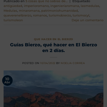
Publicado en
5 cosas que no sabías de...
|
Etiquetado
antigüedad
,
imperioromano
,
ingenieríaromana
,
lasmedulas
,
Medulas
,
minaromana
,
patrimoniohumanidad
,
queverenelbierzo
,
romanos
,
turismobierzo
,
turismocyl
,
turismoleon
Deje un comentario
QUE HACER EN EL BIERZO
Guías Bierzo, qué hacer en El Bierzo
en 2 días.
POSTED ON
10/04/2022
BY
NOELIA CORREA
10
Abr