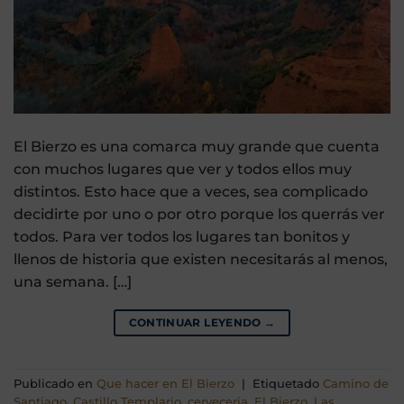
El Bierzo es una comarca muy grande que cuenta
con muchos lugares que ver y todos ellos muy
distintos. Esto hace que a veces, sea complicado
decidirte por uno o por otro porque los querrás ver
todos. Para ver todos los lugares tan bonitos y
llenos de historia que existen necesitarás al menos,
una semana. […]
CONTINUAR LEYENDO
→
Publicado en
Que hacer en El Bierzo
|
Etiquetado
Camino de
Santiago
,
Castillo Templario
,
cerveceria
,
El Bierzo
,
Las