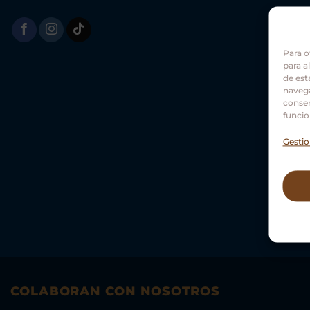
Para o
para a
de est
navega
consen
funcio
Gestio
COLABORAN CON NOSOTROS