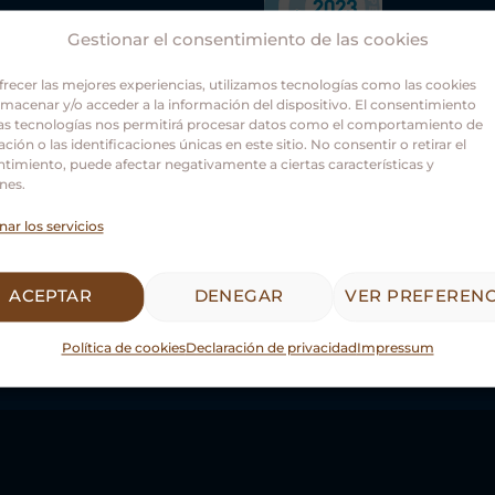
Gestionar el consentimiento de las cookies
frecer las mejores experiencias, utilizamos tecnologías como las cookies
lmacenar y/o acceder a la información del dispositivo. El consentimiento
as tecnologías nos permitirá procesar datos como el comportamiento de
ción o las identificaciones únicas en este sitio. No consentir o retirar el
Asociación Guías Oficiale
timiento, puede afectar negativamente a ciertas características y
nes.
Castilla y León.
nar los servicios
ACEPTAR
DENEGAR
VER PREFERENC
Política de cookies
Declaración de privacidad
Impressum