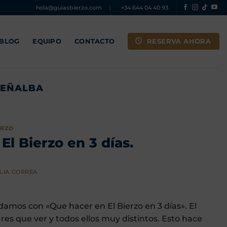
hola@guiasbierzo.com
|
+34 644 04 40 93
RESERVA AHORA
 BLOG
EQUIPO
CONTACTO
PEÑALBA
ERZO
El Bierzo en 3 días.
LIA CORREA
damos con «Que hacer en El Bierzo en 3 días». El
 que ver y todos ellos muy distintos. Esto hace