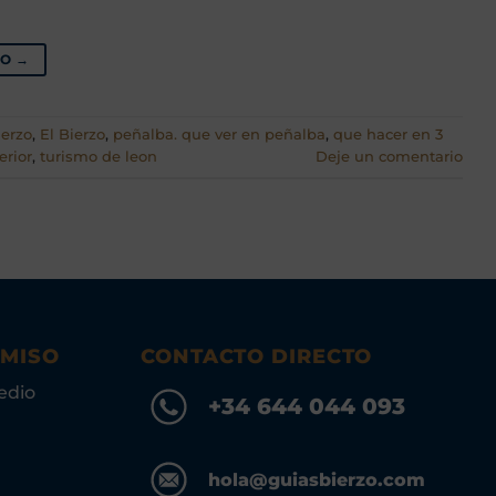
DO
→
ierzo
,
El Bierzo
,
peñalba. que ver en peñalba
,
que hacer en 3
erior
,
turismo de leon
Deje un comentario
OMISO
CONTACTO DIRECTO
edio
+34 644 044 093
hola@guiasbierzo.com