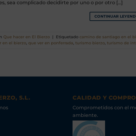
s, sea complicado decidirte por uno o por otro […]
CONTINUAR LEYEN
en
Que hacer en El Bierzo
|
Etiquetado
camino de santiago en el b
r en el bierzo
,
que ver en ponferrada
,
turismo bierzo
,
turismo de int
ERZO, S.L.
CALIDAD Y COMPR
mos
Comprometidos con el m
ambiente.