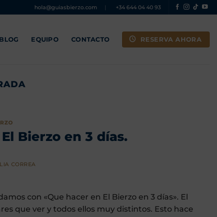
hola@guiasbierzo.com
|
+34 644 04 40 93
RESERVA AHORA
 BLOG
EQUIPO
CONTACTO
RADA
ERZO
El Bierzo en 3 días.
LIA CORREA
damos con «Que hacer en El Bierzo en 3 días». El
 que ver y todos ellos muy distintos. Esto hace