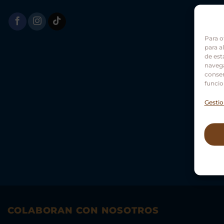
Para o
para a
de est
navega
consen
funcio
Gestio
COLABORAN CON NOSOTROS