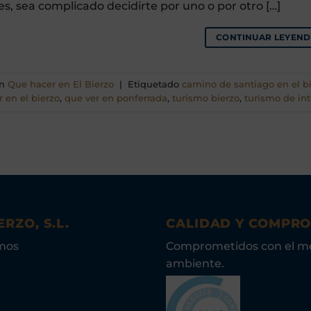
s, sea complicado decidirte por uno o por otro […]
CONTINUAR LEYEN
en
Que hacer en El Bierzo
|
Etiquetado
camino de santiago en el b
r en el bierzo
,
que ver en ponferrada
,
turismo bierzo
,
turismo de int
ERZO, S.L.
CALIDAD Y COMPR
mos
Comprometidos con el m
ambiente.