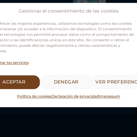
Gestionar el consentimiento de las cookies
frecer las mejores experiencias, utilizamos tecnologías como las cookies
lmacenar y/o acceder a la información del dispositivo. El consentimiento
as tecnologías nos permitirá procesar datos como el comportamiento de
ción o las identificaciones únicas en este sitio. No consentir o retirar el
Asociación Guías Oficiale
timiento, puede afectar negativamente a ciertas características y
nes.
Castilla y León.
nar los servicios
ACEPTAR
DENEGAR
VER PREFERENC
Política de cookies
Declaración de privacidad
Impressum