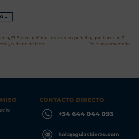
DO
→
ierzo
,
El Bierzo
,
peñalba. que ver en peñalba
,
que hacer en 3
erior
,
turismo de leon
Deje un comentario
OMISO
CONTACTO DIRECTO
edio
+34 644 044 093
hola@guiasbierzo.com