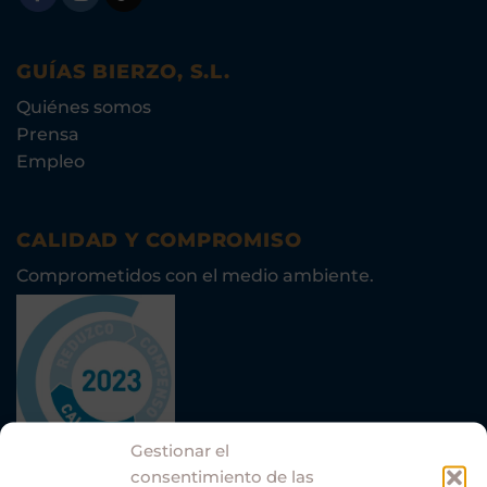
GUÍAS BIERZO, S.L.
Quiénes somos
Prensa
Empleo
CALIDAD Y COMPROMISO
Comprometidos con el medio ambiente.
Gestionar el
consentimiento de las