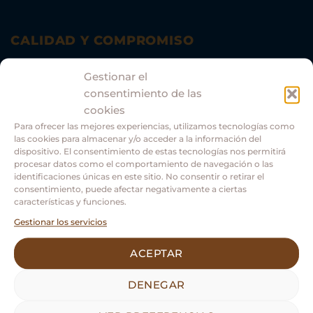
CALIDAD Y COMPROMISO
Comprometidos con el medio ambiente.
Gestionar el
consentimiento de las
cookies
Para ofrecer las mejores experiencias, utilizamos tecnologías como
las cookies para almacenar y/o acceder a la información del
dispositivo. El consentimiento de estas tecnologías nos permitirá
procesar datos como el comportamiento de navegación o las
identificaciones únicas en este sitio. No consentir o retirar el
consentimiento, puede afectar negativamente a ciertas
características y funciones.
Gestionar los servicios
Asociación Guías Oficiales Turismo Castilla y León.
ACEPTAR
DENEGAR