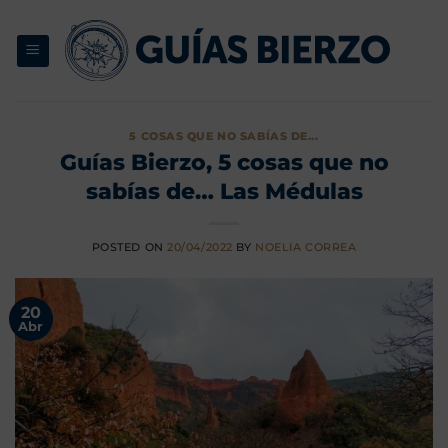
Saltar
al
contenido
5 COSAS QUE NO SABÍAS DE...
Guías Bierzo, 5 cosas que no
sabías de… Las Médulas
POSTED ON
20/04/2022
BY
NOELIA CORREA
20
Abr