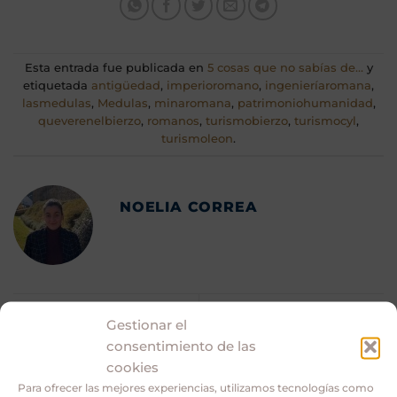
Esta entrada fue publicada en
5 cosas que no sabías de...
y
etiquetada
antigüedad
,
imperioromano
,
ingenieríaromana
,
lasmedulas
,
Medulas
,
minaromana
,
patrimoniohumanidad
,
queverenelbierzo
,
romanos
,
turismobierzo
,
turismocyl
,
turismoleon
.
NOELIA CORREA
Guías Bierzo, ruta Senda
Gestionar el
Guías Bierzo, qué hacer
de las Valiñas en Las
consentimiento de las
en El Bierzo en 2 días.
Médulas
cookies
Para ofrecer las mejores experiencias, utilizamos tecnologías como