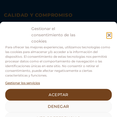
CALIDAD Y COMPROMISO
Comprometidos con el medio ambiente.
Gestionar el
consentimiento de las
cookies
Para ofrecer las mejores experiencias, utilizamos tecnologías como
las cookies para almacenar y/o acceder a la información del
dispositivo. El consentimiento de estas tecnologías nos permitirá
procesar datos como el comportamiento de navegación o las
identificaciones únicas en este sitio. No consentir o retirar el
consentimiento, puede afectar negativamente a ciertas
características y funciones.
Gestionar los servicios
Asociación Guías Oficiales Turismo Castilla y León.
ACEPTAR
DENEGAR