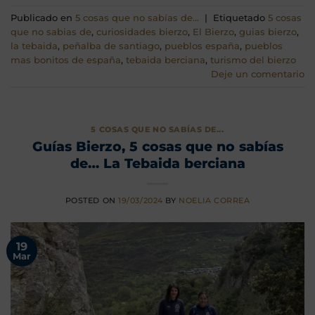
Publicado en
5 cosas que no sabías de...
|
Etiquetado
5 cosas
que no sabias de
,
curiosidades bierzo
,
El Bierzo
,
guias bierzo
,
la tebaida
,
peñalba de santiago
,
pueblos españa
,
pueblos
mas bonitos de españa
,
tebaida berciana
,
turismo del bierzo
Deje un comentario
5 COSAS QUE NO SABÍAS DE...
Guías Bierzo, 5 cosas que no sabías
de… La Tebaida berciana
POSTED ON
19/03/2024
BY
NOELIA CORREA
19
Mar