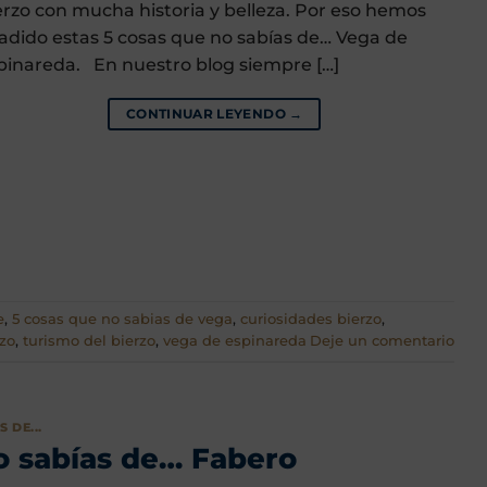
erzo con mucha historia y belleza. Por eso hemos
adido estas 5 cosas que no sabías de… Vega de
pinareda. En nuestro blog siempre […]
CONTINUAR LEYENDO
→
e
,
5 cosas que no sabias de vega
,
curiosidades bierzo
,
rzo
,
turismo del bierzo
,
vega de espinareda
Deje un comentario
 DE...
no sabías de… Fabero