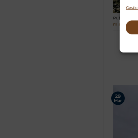
Gestio
Publicado 
misterios bi
29
Mar