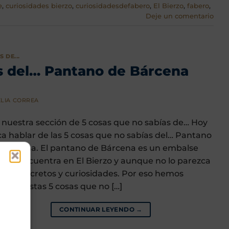
e
,
curiosidades bierzo
,
curiosidadesdefabero
,
El Bierzo
,
fabero
,
Deje un comentario
 DE...
as del… Pantano de Bárcena
LIA CORREA
 nuestra sección de 5 cosas que no sabías de… Hoy
ca hablar de las 5 cosas que no sabías del… Pantano
 Bárcena. El pantano de Bárcena es un embalse
e se encuentra en El Bierzo y aunque no lo parezca
arda secretos y curiosidades. Por eso hemos
adido estas 5 cosas que no […]
CONTINUAR LEYENDO
→