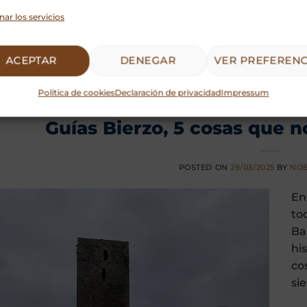
nar los servicios
en
5 cosas que no sabías de...
|
Etiquetado
5 cosas que no sabias d
erzo
,
secretos del bierzo
,
turismo del bierzo
,
villafranca
ACEPTAR
DENEGAR
VER PREFERENC
Política de cookies
Declaración de privacidad
Impressum
5 COSAS QUE NO SABÍAS
Guías Bierzo, 5 cosas que 
POSTED ON
29/03/2025
BY
NOE
En
to
Ba
hi
co
si