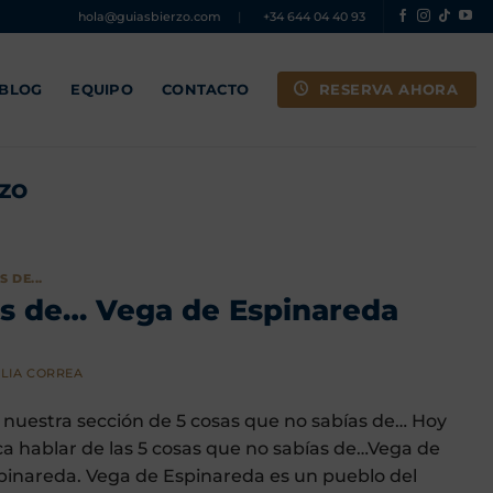
hola@guiasbierzo.com
|
+34 644 04 40 93
RESERVA AHORA
 BLOG
EQUIPO
CONTACTO
RZO
 DE...
ías de… Vega de Espinareda
LIA CORREA
 nuestra sección de 5 cosas que no sabías de… Hoy
ca hablar de las 5 cosas que no sabías de…Vega de
pinareda. Vega de Espinareda es un pueblo del