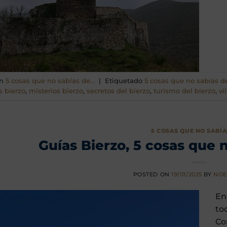
en
5 cosas que no sabías de...
|
Etiquetado
5 cosas que no sabias d
s bierzo
,
misterios bierzo
,
secretos del bierzo
,
turismo del bierzo
,
vi
5 COSAS QUE NO SABÍAS
Guías Bierzo, 5 cosas que 
POSTED ON
19/01/2025
BY
NOE
En
to
Co