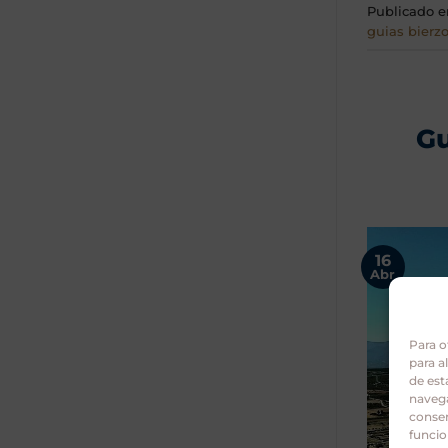
Publicado 
guias bierz
Gu
16
Abr
Para o
para a
de est
navega
consen
funcio