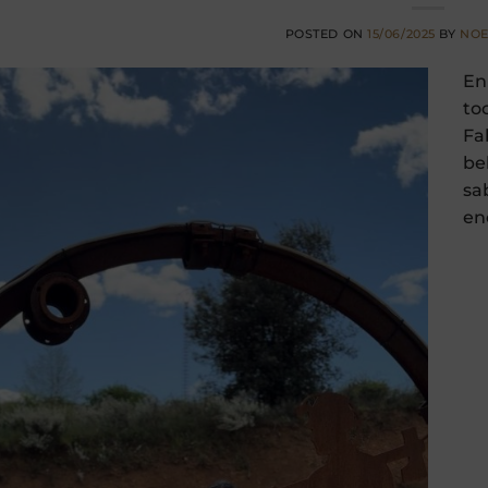
POSTED ON
15/06/2025
BY
NOE
En
to
Fa
be
sa
en