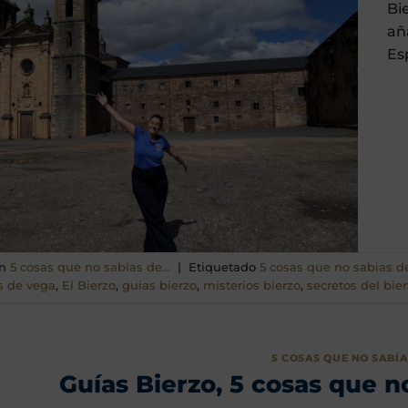
Bi
añ
Es
en
5 cosas que no sabías de...
|
Etiquetado
5 cosas que no sabias d
s de vega
,
El Bierzo
,
guias bierzo
,
misterios bierzo
,
secretos del bie
5 COSAS QUE NO SABÍAS
Guías Bierzo, 5 cosas que 