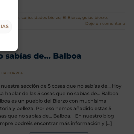
e
,
corullon
,
curiosidades bierzo
,
El Bierzo
,
guias bierzo
,
Deje un comentario
IAS
 DE...
no sabías de… Balboa
LIA CORREA
 nuestra sección de 5 cosas que no sabías de… Hoy
ca hablar de las 5 cosas que no sabías de… Balboa.
lboa es un pueblo del Bierzo con muchísima
storia y belleza. Por eso hemos añadido estas 5
sas que no sabías de… Balboa. En nuestro blog
empre podréis encontrar más información y […]