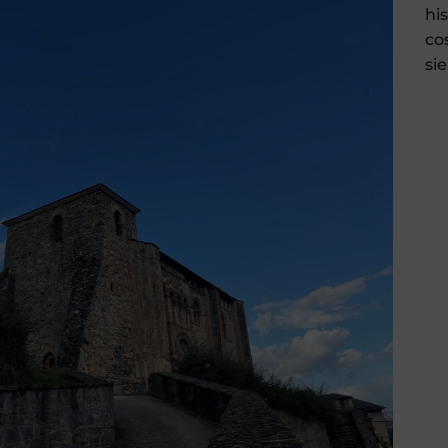
hi
co
si