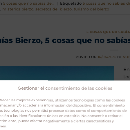
en
5 cosas que no sabías de...
|
Etiquetado
5 cosas que no sabias d
o
,
misterios bierzo
,
secretos del bierzo
,
turismo del bierzo
5 COSAS QUE NO SABÍAS
ías Bierzo, 5 cosas que no sabí
POSTED ON
16/04/2025
BY
NOE
En
to
de
Gestionar el consentimiento de las cookies
qu
gu
frecer las mejores experiencias, utilizamos tecnologías como las cookies
añ
lmacenar y/o acceder a la información del dispositivo. El consentimiento
as tecnologías nos permitirá procesar datos como el comportamiento de
ción o las identificaciones únicas en este sitio. No consentir o retirar el
timiento, puede afectar negativamente a ciertas características y
nes.