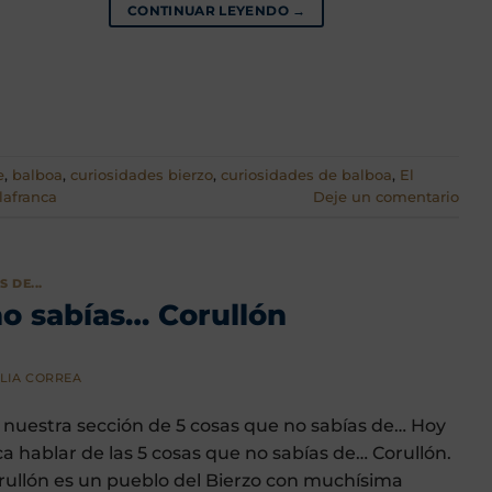
CONTINUAR LEYENDO
→
e
,
balboa
,
curiosidades bierzo
,
curiosidades de balboa
,
El
llafranca
Deje un comentario
 DE...
no sabías… Corullón
LIA CORREA
 nuestra sección de 5 cosas que no sabías de… Hoy
ca hablar de las 5 cosas que no sabías de… Corullón.
rullón es un pueblo del Bierzo con muchísima