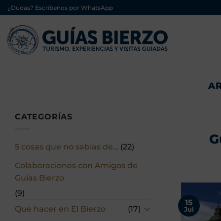
Saltar
¿Dudas? Escríbenos por WhatsApp
al
contenido
AR
CATEGORÍAS
G
5 cosas que no sabías de…
(22)
Colaboraciones con Amigos de
Guías Bierzo
(9)
15
Que hacer en El Bierzo
(17)
Jul