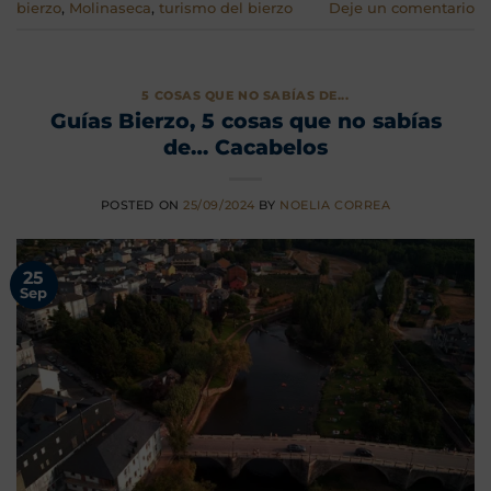
bierzo
,
Molinaseca
,
turismo del bierzo
Deje un comentario
5 COSAS QUE NO SABÍAS DE...
Guías Bierzo, 5 cosas que no sabías
de… Cacabelos
POSTED ON
25/09/2024
BY
NOELIA CORREA
25
Sep