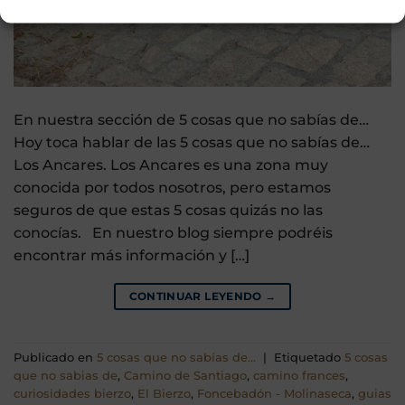
En nuestra sección de 5 cosas que no sabías de…
Hoy toca hablar de las 5 cosas que no sabías de…
Los Ancares. Los Ancares es una zona muy
conocida por todos nosotros, pero estamos
seguros de que estas 5 cosas quizás no las
conocías. En nuestro blog siempre podréis
encontrar más información y […]
CONTINUAR LEYENDO
→
Publicado en
5 cosas que no sabías de...
|
Etiquetado
5 cosas
que no sabias de
,
Camino de Santiago
,
camino frances
,
curiosidades bierzo
,
El Bierzo
,
Foncebadón - Molinaseca
,
guias