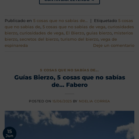
Publicado en
5 cosas que no sabías de...
|
Etiquetado
5 cosas
que no sabias de
,
5 cosas que no sabias de vega
,
curiosidades
bierzo
,
curiosidades de vega
,
El Bierzo
,
guias bierzo
,
misterios
bierzo
,
secretos del bierzo
,
turismo del bierzo
,
vega de
espinareda
Deje un comentario
5 COSAS QUE NO SABÍAS DE...
Guías Bierzo, 5 cosas que no sabías
de… Fabero
POSTED ON
15/06/2025
BY
NOELIA CORREA
15
Jun