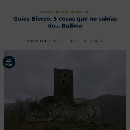
5 COSAS QUE NO SABÍAS DE...
Guías Bierzo, 5 cosas que no sabías
de… Balboa
POSTED ON
29/03/2025
BY
NOELIA CORREA
29
Mar